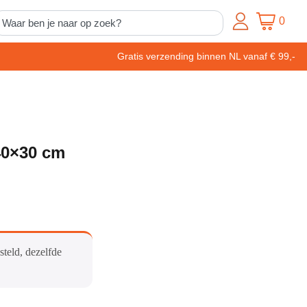
0
Gratis verzending binnen NL vanaf € 99,-
40×30 cm
steld, dezelfde