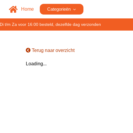
Home
Categorieën
Di t/m Za voor 16:00 besteld, dezelfde dag verzonden
Terug naar overzicht
Loading...