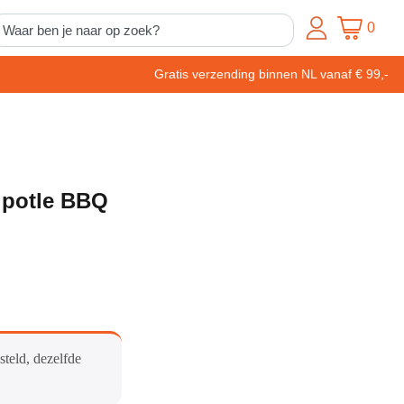
0
Gratis verzending binnen NL vanaf € 99,-
ipotle BBQ
steld, dezelfde