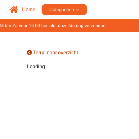
Home
Categorieën
Di t/m Za voor 16:00 besteld, dezelfde dag verzonden
Terug naar overzicht
Loading...