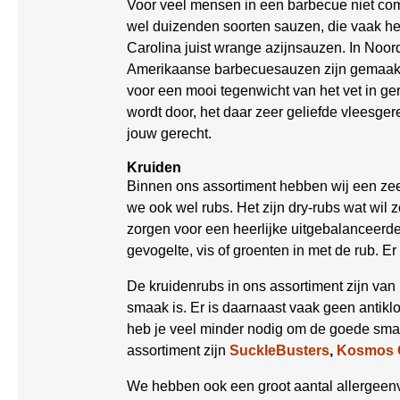
Voor veel mensen in een barbecue niet com
wel duizenden soorten sauzen, die vaak he
Carolina juist wrange azijnsauzen. In No
Amerikaanse barbecuesauzen zijn gemaakt vo
voor een mooi tegenwicht van het vet in g
wordt door, het daar zeer geliefde vleesger
jouw gerecht.
Kruiden
Binnen ons assortiment hebben wij een zee
we ook wel rubs. Het zijn dry-rubs wat wil
zorgen voor een heerlijke uitgebalanceerde 
gevogelte, vis of groenten in met de rub. E
De kruidenrubs in ons assortiment zijn van
smaak is. Er is daarnaast vaak geen antikl
heb je veel minder nodig om de goede smaa
assortiment zijn
SuckleBusters
,
Kosmos 
We hebben ook een groot aantal allergeenvr