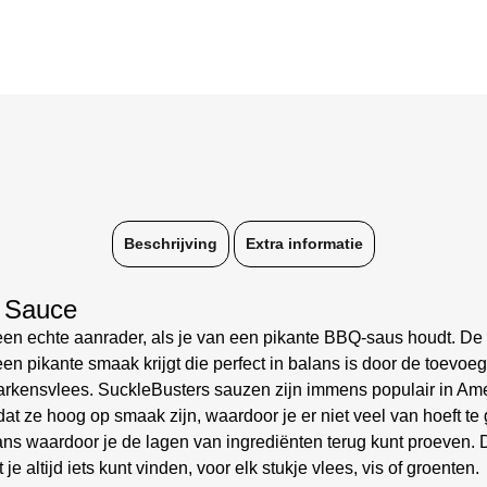
Beschrijving
Extra informatie
Q Sauce
n echte aanrader, als je van een pikante BBQ-saus houdt. De b
en pikante smaak krijgt die perfect in balans is door de toevoe
varkensvlees. SuckleBusters sauzen zijn immens populair in Am
at ze hoog op smaak zijn, waardoor je er niet veel van hoeft te
lans waardoor je de lagen van ingrediënten terug kunt proeven. 
je altijd iets kunt vinden, voor elk stukje vlees, vis of groenten.