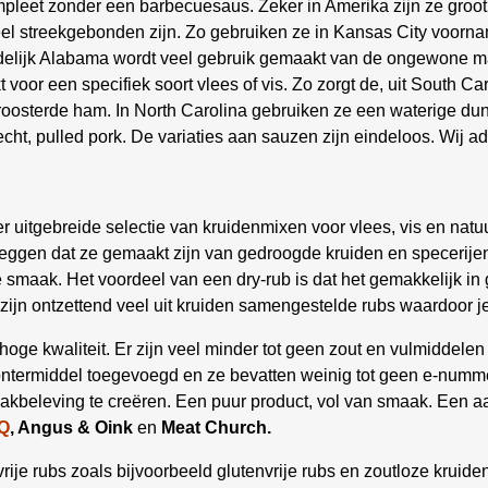
pleet zonder een barbecuesaus. Zeker in Amerika zijn ze groot
el streekgebonden zijn. Zo gebruiken ze in Kansas City voornam
ordelijk Alabama wordt veel gebruik gemaakt van de ongewone 
or een specifiek soort vlees of vis. Zo zorgt de, uit South C
eroosterde ham. In North Carolina gebruiken ze een waterige 
echt, pulled pork. De variaties aan sauzen zijn eindeloos. Wij a
r uitgebreide selectie van kruidenmixen voor vlees, vis en nat
 zeggen dat ze gemaakt zijn van gedroogde kruiden en specerije
smaak. Het voordeel van een dry-rub is dat het gemakkelijk in g
r zijn ontzettend veel uit kruiden samengestelde rubs waardoor 
 hoge kwaliteit. Er zijn veel minder tot geen zout en vulmiddel
ontermiddel toegevoegd en ze bevatten weinig tot geen e-nummer
kbeleving te creëren. Een puur product, vol van smaak. Een a
Q
, Angus & Oink
en
Meat Church.
ije rubs zoals bijvoorbeeld glutenvrije rubs en zoutloze kruid