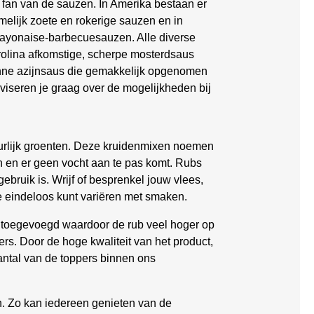
 fan van de sauzen. In Amerika bestaan er
elijk zoete en rokerige sauzen en in
mayonaise-barbecuesauzen. Alle diverse
arolina afkomstige, scherpe mosterdsaus
dunne azijnsaus die gemakkelijk opgenomen
dviseren je graag over de mogelijkheden bij
uurlijk groenten. Deze kruidenmixen noemen
n en er geen vocht aan te pas komt. Rubs
ebruik is. Wrijf of besprenkel jouw vlees,
je eindeloos kunt variëren met smaken.
en toegevoegd waardoor de rub veel hoger op
s. Door de hoge kwaliteit van het product,
antal van de toppers binnen ons
en. Zo kan iedereen genieten van de