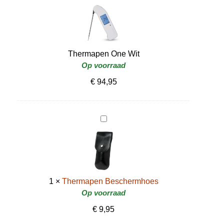
h
e
r
m
a
Thermapen One Wit
p
Op voorraad
e
€
94,95
n
O
n
T
e
h
W
e
i
r
t
m
a
1
×
Thermapen Beschermhoes
p
Op voorraad
e
€
9,95
n