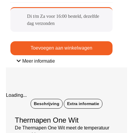
B
e
Di t/m Za voor 16:00 besteld, dezelfde
s
dag verzonden​
c
h
e
r
Toevoegen aan winkelwagen
m
h
Meer informatie
o
e
s
Loading...
Beschrijving
Extra informatie
Thermapen One Wit
De Thermapen One Wit meet de temperatuur