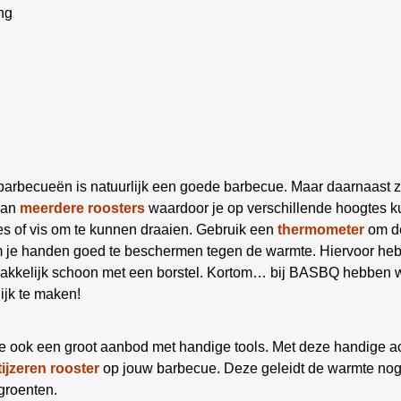
ng
 barbecueën is natuurlijk een goede barbecue. Maar daarnaast z
aan
meerdere roosters
waardoor je op verschillende hoogtes ku
es of vis om te kunnen draaien. Gebruik een
thermometer
om de
om je handen goed te beschermen tegen de warmte. Hiervoor he
kelijk schoon met een borstel. Kortom… bij BASBQ hebben we
ijk te maken!
e ook een groot aanbod met handige tools. Met deze handige a
tijzeren rooster
op jouw barbecue. Deze geleidt de warmte nog b
groenten.