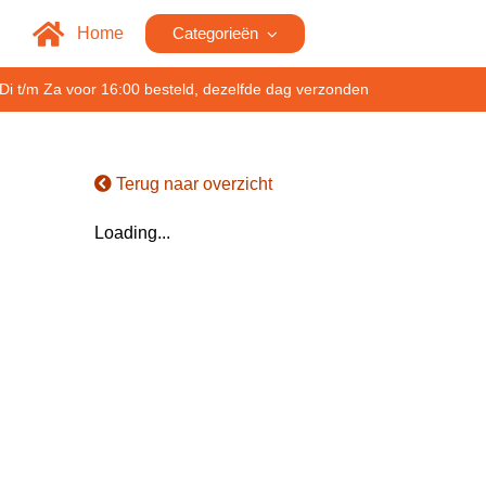
Home
Categorieën
Di t/m Za voor 16:00 besteld, dezelfde dag verzonden
Terug naar overzicht
Loading...