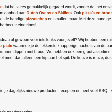
je
dat het vlees gemakkelijk gegaard wordt, zonder dat het omva
uim aanbod aan
Dutch Ovens en Skillets
. Ook
pizza’s en broo
met de handige
pizzaschep
en smullen maar. Met deze handige 
 barbecue eindeloos!
deau of gewoon voor iets leuks voor jezelf? Wij hebben een ru
-plate
waarmee je de lekkerste knapperige nacho’s van de bar
e kunnen dippen met brood. We hebben ook een groot assortime
el meer dan alleen een kip aan het spit. De keuze is reuze, dus
ie je dagelijks nieuwe producten, recepten en heel veel BBQ-, k