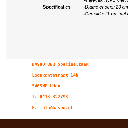
-Materiaal: RVS met 
Specificaties
-Diameter pers: 20 cm
-Gemakkelijk en snel t
BASBQ BBQ Speciaalzaak
Loopkantstraat 14b
5405NB Uden
T. 0413-322798
E. info@basbq.nl