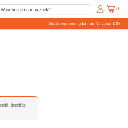
0
Gratis verzending binnen NL vanaf € 99,-
steld, dezelfde