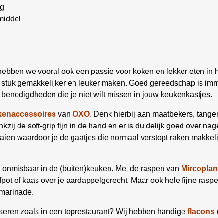
og
middel
hebben we vooral ook een passie voor koken en lekker eten in h
en stuk gemakkelijker en leuker maken. Goed gereedschap is i
benodigdheden die je niet wilt missen in jouw keukenkastjes.
kenaccessoires
van
OXO
. Denk hierbij aan maatbekers, tangen
zij de soft-grip fijn in de hand en er is duidelijk goed over nage
aaien waardoor je de gaatjes die normaal verstopt raken makke
 onmisbaar in de (buiten)keuken. Met de raspen van
Mircoplan
fpot of kaas over je aardappelgerecht. Maar ook hele fijne rasp
 marinade.
resseren zoals in een toprestaurant? Wij hebben handige
flacons