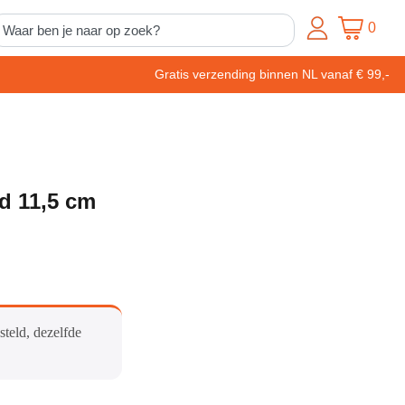
0
Gratis verzending binnen NL vanaf € 99,-
nd 11,5 cm
steld, dezelfde