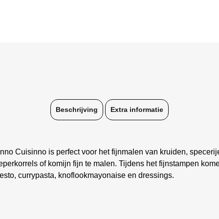
Beschrijving
Extra informatie
nno Cuisinno is perfect voor het fijnmalen van kruiden, specerije
perkorrels of komijn fijn te malen. Tijdens het fijnstampen kom
esto, currypasta, knoflookmayonaise en dressings.