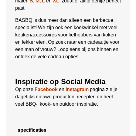
maten
S
,
M
,
L
en
XL
, zodat er altijd eentje perfect
past.
BASBQ is dus meer dan alleen een barbecue
specialist! We zijn ook een kookwinkel met veel
keukenaccessoires voor liefhebbers van koken
en lekker eten. Op zoek naar een cadeautje voor
een man of vrouw? Loop eens bij ons binnen en
ontdek de vele cadeau opties.
Inspiratie op Social Media
Op onze
Facebook
en
Instagram
pagina zie je
dagelijks nieuwe producten, recepten en heel
veel BBQ-, kook- en outdoor inspiratie.
specificaties