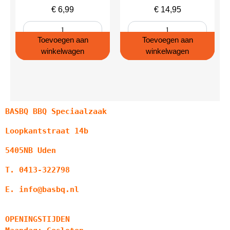
€
6,99
€
14,95
Toevoegen aan
Toevoegen aan
winkelwagen
winkelwagen
BASBQ BBQ Speciaalzaak
Loopkantstraat 14b
5405NB Uden
T. 0413-322798
E. info@basbq.nl
OPENINGSTIJDEN