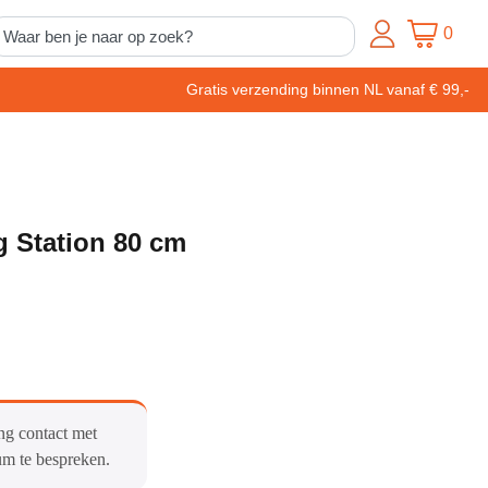
0
Gratis verzending binnen NL vanaf € 99,-
g Station 80 cm
ng contact met
um te bespreken.