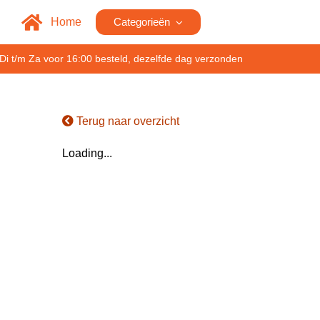
Home
Categorieën
Di t/m Za voor 16:00 besteld, dezelfde dag verzonden
Terug naar overzicht
Loading...