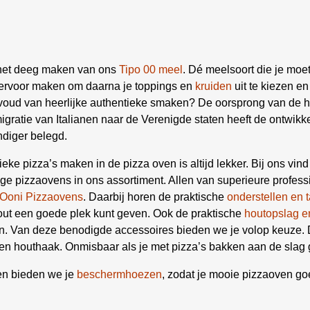
f het deeg maken van ons
Tipo 00 meel
. Dé meelsoort die je moe
ervoor maken om daarna je toppings en
kruiden
uit te kiezen en 
envoud van heerlijke authentieke smaken? De oorsprong van de
 emigratie van Italianen naar de Verenigde staten heeft de ontwi
diger belegd.
ieke pizza’s maken in de pizza oven is altijd lekker. Bij ons vind
ge pizzaovens in ons assortiment. Allen van superieure profess
Ooni Pizzaovens
. Daarbij horen de praktische
onderstellen en t
ut een goede plek kunt geven. Ook de praktische
houtopslag e
en. Van deze benodigde accessoires bieden we je volop keuze.
 en houthaak. Onmisbaar als je met pizza’s bakken aan de slag 
gen bieden we je
beschermhoezen
, zodat je mooie pizzaoven go