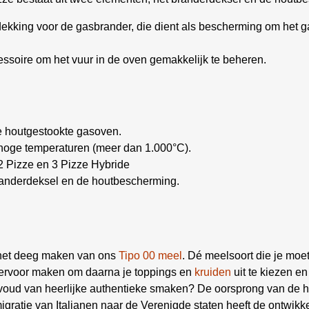
dekking voor de gasbrander, die dient als bescherming om het 
cessoire om het vuur in de oven gemakkelijk te beheren.
e houtgestookte gasoven.
 hoge temperaturen (meer dan 1.000°C).
2 Pizze en 3 Pizze Hybride
randerdeksel en de houtbescherming.
f het deeg maken van ons
Tipo 00 meel
. Dé meelsoort die je moe
ervoor maken om daarna je toppings en
kruiden
uit te kiezen en 
envoud van heerlijke authentieke smaken? De oorsprong van de
 emigratie van Italianen naar de Verenigde staten heeft de ontwi