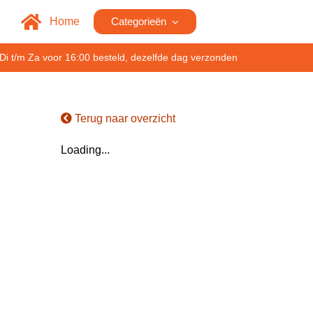
Home
Categorieën
Di t/m Za voor 16:00 besteld, dezelfde dag verzonden
Terug naar overzicht
Loading...