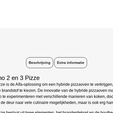
Beschrijving
Extra informatie
no 2 en 3 Pizze
zze is de Alfa-oplossing om een hybride pizzaoven te verkrijgen
 brandstof te kiezen. De innovatie van de hybride pizzaoven m
 te experimenteren met verschillende manieren van koken, door 
de deur naar vele culinaire mogelijkheden, maar is ook erg ha
zze bestaat uit twee elementen, het branderdeksel en de houtb