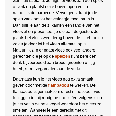
Sami uit Lapland. Je rijgt het vlees aan een spies
of vork en plaatst deze boven open vuur of
natuurlijk de barbecue. Vervolgens draai je de
spies vaak om tot het vetlaagje mooi bruin is.
Dan snij je aan de zijkanten een randje van het
vlees af en presenteer je die aan de gasten. Je
plaats het vlees weer terug boven de hittebron en
zo ga je door tot het vlees allemaal op is.
Natuurlijk zijn er naast vlees ook veel andere
gerechten die je op de
spiezen
kunt bereiden,
denk bijvoorbeeld aan brood, groenten of rijg
heerlijke reuzegarnalen aan de vorken.
Daarnaast kun je het vlees nog extra smaak
geven door met de
flambadou
te werken. De
flambadou is gemaakt om direct in het open vuur
te leggen tot hij roodgloeiend is. Vervolgens stop
je het vet in de hete kegel waardoor het direct zal
smelten. Wanneer je een gerecht met dit