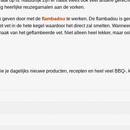
emaal op is. Natuurlijk zijn er naast vlees ook veel andere gerec
ijg heerlijke reuzegarnalen aan de vorken.
ak geven door met de
flambadou
te werken. De flambadou is gem
het vet in de hete kegel waardoor het direct zal smelten. Wannee
 smaak van het geflambeerde vet. Niet alleen heel lekker, maar o
ie je dagelijks nieuwe producten, recepten en heel veel BBQ-, k