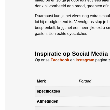
hittebron en zo ga je door tot het vlees all
denk bijvoorbeeld aan brood, groenten of r
Daarnaast kun je het vlees nog extra sma
tot hij roodgloeiend is. Vervolgens stop je 
besprenkelt, krijgt het een heerlijke extra
gasten. Een echte eyecatcher.
Inspiratie op Social Media
Op onze
Facebook
en
Instagram
pagina z
Merk
Forged
specificaties
Afmetingen