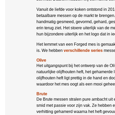
Vanuit de liefde voor koken ontstond in 20
betaalbare messen op de markt te brengen.
handmatig gesmeed, gevormd, gehard, geslep
erin terug ziet. Het stoere uiterlijk van 
hun bijzondere uiterlijk en het logo dat in 
Het lemmet van een Forged mes is gemaakt v
is. We hebben
verschillende series
messen
Olive
Het uitgangspunt bij het ontwerp van de O
natuurlijke olijfhouten heft, het gehamerd
olijfhouten heft ligt prettig in de hand en
waardoor het mes oogt als een mooi geheel. D
Brute
De Brute messen stralen pure ambacht uit e
smid met passie voor zijn vak. Ze hebben e
verhitting gehamerd waarna het heft gevou