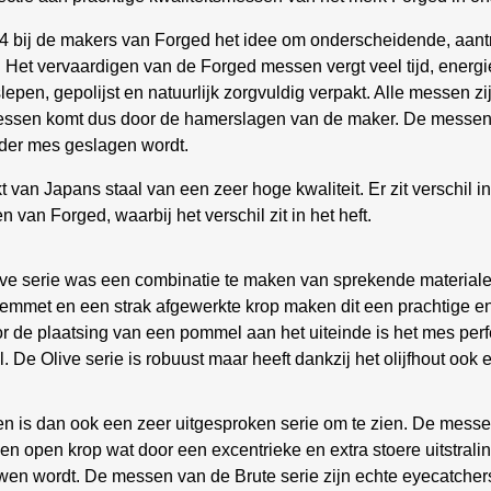
14 bij de makers van Forged het idee om onderscheidende, aantr
 Het vervaardigen van de Forged messen vergt veel tijd, energ
en, gepolijst en natuurlijk zorgvuldig verpakt. Alle messen zi
de messen komt dus door de hamerslagen van de maker. De messen
ieder mes geslagen wordt.
an Japans staal van een zeer hoge kwaliteit. Er zit verschil i
 van Forged, waarbij het verschil zit in het heft.
live serie was een combinatie te maken van sprekende materiale
e lemmet en een strak afgewerkte krop maken dit een prachtige e
 door de plaatsing van een pommel aan het uiteinde is het mes p
e Olive serie is robuust maar heeft dankzij het olijfhout ook een 
n is dan ook een zeer uitgesproken serie om te zien. De messe
en open krop wat door een excentrieke en extra stoere uitstrali
wen wordt. De messen van de Brute serie zijn echte eyecatcher