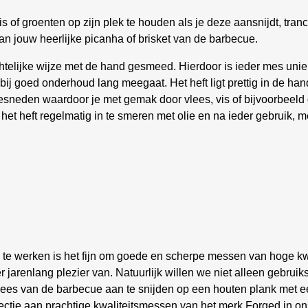
s of groenten op zijn plek te houden als je deze aansnijdt, tranc
an jouw heerlijke picanha of brisket van de barbecue.
lijke wijze met de hand gesmeed. Hierdoor is ieder mes uniek.
ie bij goed onderhoud lang meegaat. Het heft ligt prettig in de 
esneden waardoor je met gemak door vlees, vis of bijvoorbeeld
het heft regelmatig in te smeren met olie en na ieder gebruik,
 te werken is het fijn om goede en scherpe messen van hoge kwa
 jarenlang plezier van. Natuurlijk willen we niet alleen gebru
vlees van de barbecue aan te snijden op een houten plank met e
ctie aan prachtige kwaliteitsmessen van het merk Forged in on