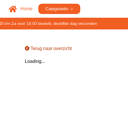
Home
Categorieën
Di t/m Za voor 16:00 besteld, dezelfde dag verzonden
Terug naar overzicht
Loading...