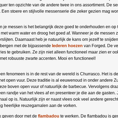
iquer ten opzichte van de andere twee in ons assortiment. De ser
s. Een stoere en stijlvolle messenserie die zeker gezien mag wo
n je messen is het belangrijk deze goed te onderhouden en op
af met warm water en droog het goed af. Wanneer je de messen
slijten. Daarnaast heb je natuurlijk de kans om jezelf te snijd
 bergen met de bijpassende
lederen hoezen
van Forged. De ve
ies te gebruiken. Ze zijn niet alleen functioneel maar zien er oo
 met robuuste zwarte accenten. Mooi en functioneel!
en fenomeen is in de rest van de wereld is Churrasco. Het is
 het open vuur. Deze traditie is al eeuwenoud in onder andere Zu
deze boven open vuur of natuurlijk de barbecue. Vervolgens draa
 een randje van het vlees af en presenteer je die aan de gasten.
emaal op is. Natuurlijk zijn er naast vlees ook veel andere gerec
ijg heerlijke reuzegarnalen aan de vorken.
ak geven door met de
flambadou
te werken. De flambadou is gem