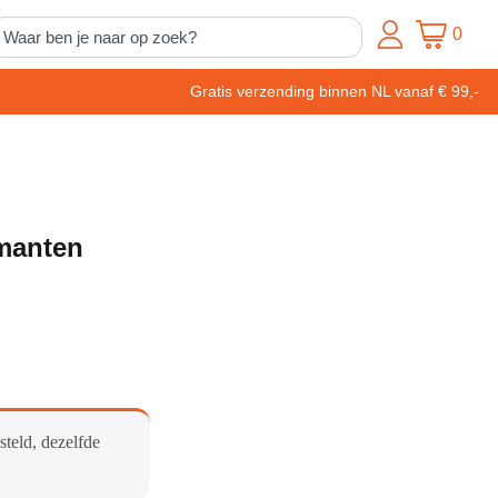
0
Gratis verzending binnen NL vanaf € 99,-
manten
steld, dezelfde