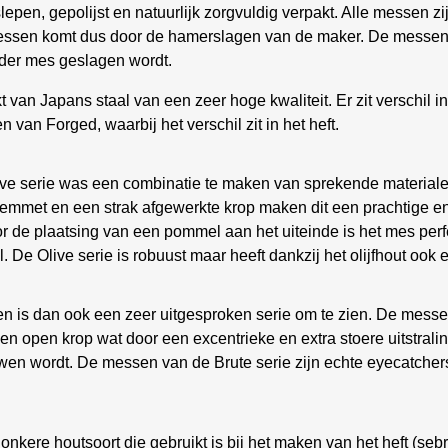
en, gepolijst en natuurlijk zorgvuldig verpakt. Alle messen zi
de messen komt dus door de hamerslagen van de maker. De messen
ieder mes geslagen wordt.
an Japans staal van een zeer hoge kwaliteit. Er zit verschil i
 van Forged, waarbij het verschil zit in het heft.
live serie was een combinatie te maken van sprekende materiale
e lemmet en een strak afgewerkte krop maken dit een prachtige e
 door de plaatsing van een pommel aan het uiteinde is het mes p
e Olive serie is robuust maar heeft dankzij het olijfhout ook een 
n is dan ook een zeer uitgesproken serie om te zien. De messe
en open krop wat door een excentrieke en extra stoere uitstrali
wen wordt. De messen van de Brute serie zijn echte eyecatcher
nkere houtsoort die gebruikt is bij het maken van het heft (sebr