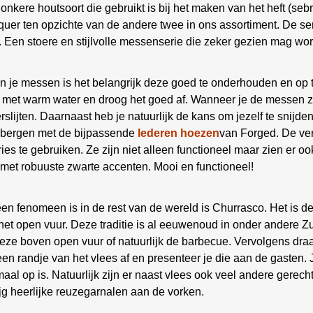
nkere houtsoort die gebruikt is bij het maken van het heft (sebr
iquer ten opzichte van de andere twee in ons assortiment. De ser
s. Een stoere en stijlvolle messenserie die zeker gezien mag wo
n je messen is het belangrijk deze goed te onderhouden en op
af met warm water en droog het goed af. Wanneer je de messen
slijten. Daarnaast heb je natuurlijk de kans om jezelf te snijd
 bergen met de bijpassende
lederen hoezen
van Forged. De ver
ies te gebruiken. Ze zijn niet alleen functioneel maar zien er oo
 met robuuste zwarte accenten. Mooi en functioneel!
en fenomeen is in de rest van de wereld is Churrasco. Het is
 het open vuur. Deze traditie is al eeuwenoud in onder andere Zu
deze boven open vuur of natuurlijk de barbecue. Vervolgens draa
 een randje van het vlees af en presenteer je die aan de gasten.
emaal op is. Natuurlijk zijn er naast vlees ook veel andere gerec
ijg heerlijke reuzegarnalen aan de vorken.