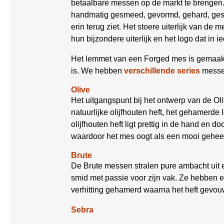
betaalbare messen op de markt te brengen.
handmatig gesmeed, gevormd, gehard, geslep
erin terug ziet. Het stoere uiterlijk van 
hun bijzondere uiterlijk en het logo dat in 
Het lemmet van een Forged mes is gemaakt v
is. We hebben
verschillende series
messen
Olive
Het uitgangspunt bij het ontwerp van de O
natuurlijke olijfhouten heft, het gehamerd
olijfhouten heft ligt prettig in de hand en
waardoor het mes oogt als een mooi geheel. D
Brute
De Brute messen stralen pure ambacht uit e
smid met passie voor zijn vak. Ze hebben e
verhitting gehamerd waarna het heft gevou
Sebra