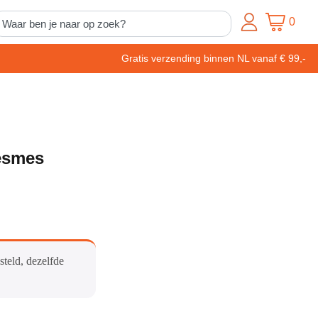
0
Gratis verzending binnen NL vanaf € 99,-
esmes
steld, dezelfde