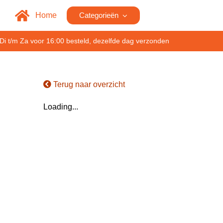
Home
Categorieën
Di t/m Za voor 16:00 besteld, dezelfde dag verzonden
Terug naar overzicht
Loading...