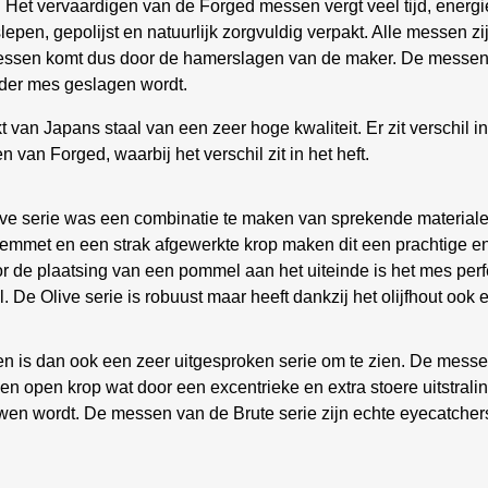
 Het vervaardigen van de Forged messen vergt veel tijd, energ
en, gepolijst en natuurlijk zorgvuldig verpakt. Alle messen zi
de messen komt dus door de hamerslagen van de maker. De messen
ieder mes geslagen wordt.
an Japans staal van een zeer hoge kwaliteit. Er zit verschil i
 van Forged, waarbij het verschil zit in het heft.
live serie was een combinatie te maken van sprekende materiale
e lemmet en een strak afgewerkte krop maken dit een prachtige e
 door de plaatsing van een pommel aan het uiteinde is het mes p
e Olive serie is robuust maar heeft dankzij het olijfhout ook een 
n is dan ook een zeer uitgesproken serie om te zien. De messe
en open krop wat door een excentrieke en extra stoere uitstrali
wen wordt. De messen van de Brute serie zijn echte eyecatcher