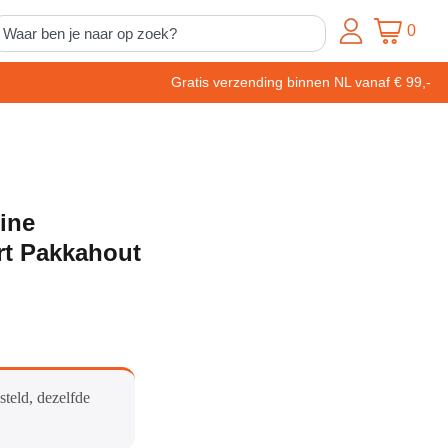
0
Gratis verzending binnen NL vanaf € 99,-
ine
t Pakkahout
steld, dezelfde