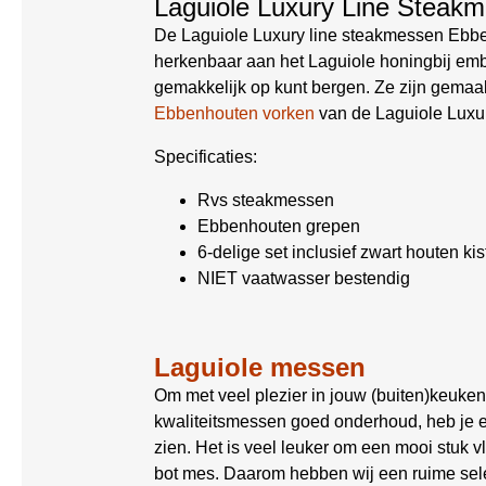
Laguiole Luxury Line Steak
De Laguiole Luxury line steakmessen Ebben
herkenbaar aan het Laguiole honingbij emb
gemakkelijk op kunt bergen. Ze zijn gema
Ebbenhouten vorken
van de Laguiole Luxur
Specificaties:
Rvs steakmessen
Ebbenhouten grepen
6-delige set inclusief zwart houten kis
NIET vaatwasser bestendig
Laguiole messen
Om met veel plezier in jouw (buiten)keuken
kwaliteitsmessen goed onderhoud, heb je er
zien. Het is veel leuker om een mooi stuk 
bot mes. Daarom hebben wij een ruime sele