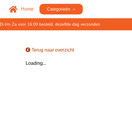
Home
Categorieën
Di t/m Za voor 16:00 besteld, dezelfde dag verzonden
Terug naar overzicht
Loading...