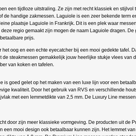
een tijdloze uitstraling. Ze zijn met recht klassiek en stijlvol 
f de handige zakmessen. Laguiole is een zeer bekende term 
kleine plaatsje Laguiole in Frankrijk. Dit is een plek waar mess
in deze regio gemaakt zijn mogen de naam Laguiole dragen. D
betaalbare prijs.
r het oog en een echte eyecatcher bij een mooi gedekte tafel. 
t met de steakmessen gemakkelijk jouw heerlijke stukje vlees va
bber van koken en tafelen.
e is goed gelet op het maken van een luxe lijn voor een betaalba
vige kwaliteit. Door het gebruik van RVS en verschillende ho
nijvlak met een lemmetdikte van 2,5 mm. De Luxury Line messe
ht door zijn meer klassieke vormgeving. De producten uit de P
n een mooi design ook betaalbaar kunnen zijn. Het lemmet van