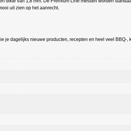
en dikte van 1,8 mm. De Premium Line messen worden standaar
oi uit zien op het aanrecht.
ie je dagelijks nieuwe producten, recepten en heel veel BBQ-, k