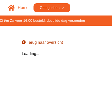
Home
Categorieën
Di t/m Za voor 16:00 besteld, dezelfde dag verzonden
Terug naar overzicht
Loading...