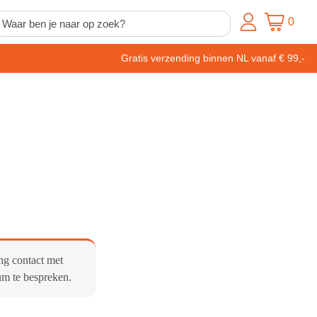
0
Gratis verzending binnen NL vanaf € 99,-
ng contact met
um te bespreken.