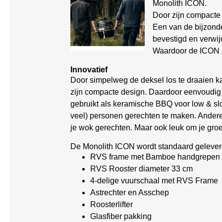
Monolith ICON.
Door zijn compacte 
Een van de bijzond
bevestigd en verwi
Waardoor de ICON in
Innovatief
Door simpelweg de deksel los te draaien k
zijn compacte design. Daardoor eenvoudi
gebruikt als keramische BBQ voor low & slo
veel) personen gerechten te maken. Andere
je wok gerechten. Maar ook leuk om je groe
De Monolith ICON wordt standaard gelever
RVS frame met Bamboe handgrepen
RVS Rooster diameter 33 cm
4-delige vuurschaal met RVS Frame
Astrechter en Asschep
Roosterlifter
Glasfiber pakking