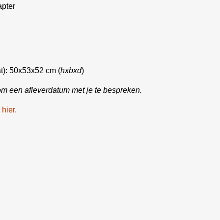
pter
at): 50x53x52 cm (
hxbxd
)
om een afleverdatum met je te bespreken.
 hier.