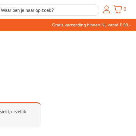
0
Gratis verzending binnen NL vanaf € 99,-
steld, dezelfde