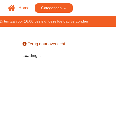
Home
Categorieën
Di t/m Za voor 16:00 besteld, dezelfde dag verzonden
Terug naar overzicht
Loading...