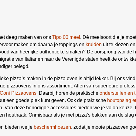
f het deeg maken van ons
Tipo 00 meel
. Dé meelsoort die je moe
ervoor maken om daarna je toppings en
kruiden
uit te kiezen en 
envoud van heerlijke authentieke smaken? De oorsprong van de
 emigratie van Italianen naar de Verenigde staten heeft de ontwi
diger belegd.
ieke pizza’s maken in de pizza oven is altijd lekker. Bij ons vind
ge pizzaovens in ons assortiment. Allen van superieure profess
Ooni Pizzaovens
. Daarbij horen de praktische
onderstellen en t
ut een goede plek kunt geven. Ook de praktische
houtopslag e
en. Van deze benodigde accessoires bieden we je volop keuze.
 en houthaak. Onmisbaar als je met pizza’s bakken aan de slag 
gen bieden we je
beschermhoezen
, zodat je mooie pizzaoven go