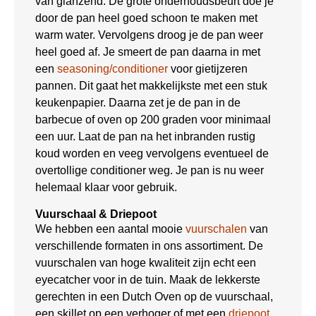
van glanzend. De grote onderhoudsbeurt doe je
door de pan heel goed schoon te maken met
warm water. Vervolgens droog je de pan weer
heel goed af. Je smeert de pan daarna in met
een
seasoning/conditioner
voor gietijzeren
pannen. Dit gaat het makkelijkste met een stuk
keukenpapier. Daarna zet je de pan in de
barbecue of oven op 200 graden voor minimaal
een uur. Laat de pan na het inbranden rustig
koud worden en veeg vervolgens eventueel de
overtollige conditioner weg. Je pan is nu weer
helemaal klaar voor gebruik.
Vuurschaal & Driepoot
We hebben een aantal mooie
vuurschalen
van
verschillende formaten in ons assortiment. De
vuurschalen van hoge kwaliteit zijn echt een
eyecatcher voor in de tuin. Maak de lekkerste
gerechten in een Dutch Oven op de vuurschaal,
een skillet op een verhoger of met een
driepoot