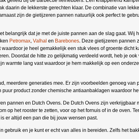
ak geliefd bij de barbecue liefhebbers. Een knapperend kampvu
daarin de lekkerste gerechten klaar. De combinatie van lekker 
rnaast zijn de gietijzeren pannen natuurlijk ook perfect te geb
het belangrijk dat je met de juiste pannen aan de slag gaat. Wi
rken
Petromax
,
Valhal
en
Barebones
. Deze gietijzeren pannen z
 waardoor je heel gemakkelijk een stuk vlees of groente dicht k
ren. Doordat de hitte zo gelijkmatig verdeeld wordt, heb je ook
 warmte lang vast waardoor je hem makkelijk op een onderzette
oud, meerdere generaties mee. Er zijn voorbeelden genoeg van p
een puur product zonder chemische antiaanbaklagen waardoor he
n pannen en Dutch Ovens. De Dutch Ovens zijn verkrijgbaar me
m op het rooster te zetten, voor op het fornuis of in de oven. 
 is er altijd een pan die bij jouw wensen past.
 in gebruik en je kunt er echt van alles in bereiden. Zelfs het 