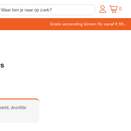
0
Gratis verzending binnen NL vanaf € 99,-
es
steld, dezelfde