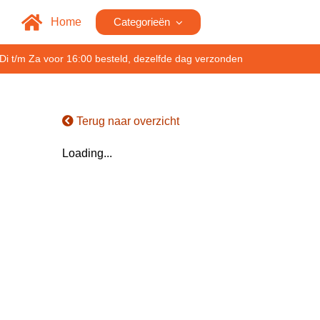
Home
Categorieën
Di t/m Za voor 16:00 besteld, dezelfde dag verzonden
Terug naar overzicht
Loading...