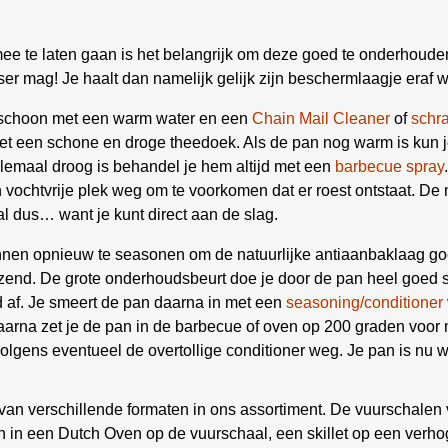
ee te laten gaan is het belangrijk om deze goed te onderhouden.
ser mag! Je haalt dan namelijk gelijk zijn beschermlaagje eraf 
 schoon met een warm water en een
Chain Mail Cleaner
of
schr
et een schone en droge theedoek. Als de pan nog warm is kun j
lemaal droog is behandel je hem altijd met een
barbecue spray
 vochtvrije plek weg om te voorkomen dat er roest ontstaat. 
al dus… want je kunt direct aan de slag.
pannen opnieuw te seasonen om de natuurlijke antiaanbaklaag g
anzend. De grote onderhoudsbeurt doe je door de pan heel goed
 af. Je smeert de pan daarna in met een
seasoning/conditioner
arna zet je de pan in de barbecue of oven op 200 graden voor 
lgens eventueel de overtollige conditioner weg. Je pan is nu w
van verschillende formaten in ons assortiment. De vuurschalen v
en in een Dutch Oven op de vuurschaal, een skillet op een verh