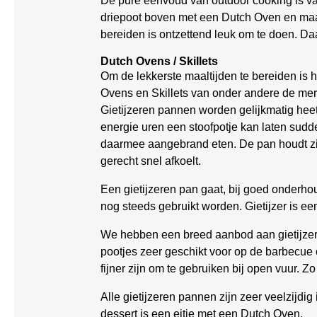
De pure eenvoud van outdoor cooking is va
driepoot boven met een Dutch Oven en maak 
bereiden is ontzettend leuk om te doen. Daa
Dutch Ovens / Skillets
Om de lekkerste maaltijden te bereiden is 
Ovens en Skillets van onder andere de me
Gietijzeren pannen worden gelijkmatig heet
energie uren een stoofpotje kan laten sudde
daarmee aangebrand eten. De pan houdt zijn
gerecht snel afkoelt.
Een gietijzeren pan gaat, bij goed onderh
nog steeds gebruikt worden. Gietijzer is 
We hebben een breed aanbod aan gietijzere
pootjes zeer geschikt voor op de barbecue o
fijner zijn om te gebruiken bij open vuur. Zo
Alle gietijzeren pannen zijn zeer veelzijdig
dessert is een eitje met een Dutch Oven.