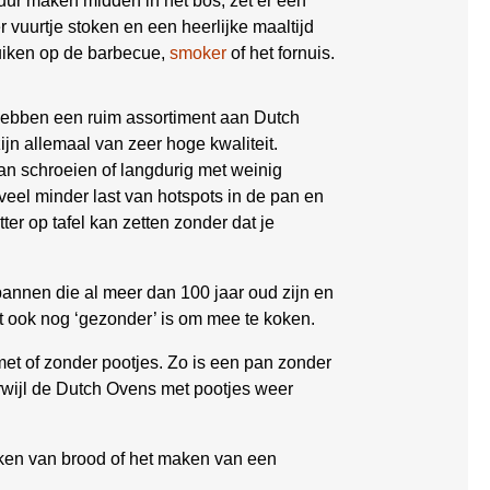
ur maken midden in het bos, zet er een
vuurtje stoken en een heerlijke maaltijd
ruiken op de barbecue,
smoker
of het fornuis.
j hebben een ruim assortiment aan Dutch
ijn allemaal van zeer hoge kwaliteit.
an schroeien of langdurig met weinig
 veel minder last van hotspots in de pan en
r op tafel kan zetten zonder dat je
annen die al meer dan 100 jaar oud zijn en
t ook nog ‘gezonder’ is om mee te koken.
t of zonder pootjes. Zo is een pan zonder
Terwijl de Dutch Ovens met pootjes weer
bakken van brood of het maken van een