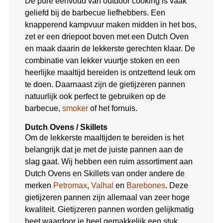
De pure eenvoud van outdoor cooking is vaak
geliefd bij de barbecue liefhebbers. Een
knapperend kampvuur maken midden in het bos,
zet er een driepoot boven met een Dutch Oven
en maak daarin de lekkerste gerechten klaar. De
combinatie van lekker vuurtje stoken en een
heerlijke maaltijd bereiden is ontzettend leuk om
te doen. Daarnaast zijn de gietijzeren pannen
natuurlijk ook perfect te gebruiken op de
barbecue,
smoker
of het fornuis.
Dutch Ovens / Skillets
Om de lekkerste maaltijden te bereiden is het
belangrijk dat je met de juiste pannen aan de
slag gaat. Wij hebben een ruim assortiment aan
Dutch Ovens en Skillets van onder andere de
merken
Petromax
,
Valhal
en
Barebones
. Deze
gietijzeren pannen zijn allemaal van zeer hoge
kwaliteit. Gietijzeren pannen worden gelijkmatig
heet waardoor je heel gemakkelijk een stuk