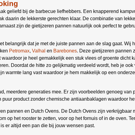
oking
ak geliefd bij de barbecue liefhebbers. Een knapperend kampvu
daarin de lekkerste gerechten klaar. De combinatie van lekker 
rnaast zijn de gietijzeren pannen natuurlijk ook perfect te geb
het belangrijk dat je met de juiste pannen aan de slag gaat. Wi
rken
Petromax
,
Valhal
en
Barebones
. Deze gietijzeren pannen z
 waardoor je heel gemakkelijk een stuk vlees of groente dicht k
ren. Doordat de hitte zo gelijkmatig verdeeld wordt, heb je ook
 warmte lang vast waardoor je hem makkelijk op een onderzette
oud, meerdere generaties mee. Er zijn voorbeelden genoeg van p
een puur product zonder chemische antiaanbaklagen waardoor he
n pannen en Dutch Ovens. De Dutch Ovens zijn verkrijgbaar me
m op het rooster te zetten, voor op het fornuis of in de oven. 
 is er altijd een pan die bij jouw wensen past.