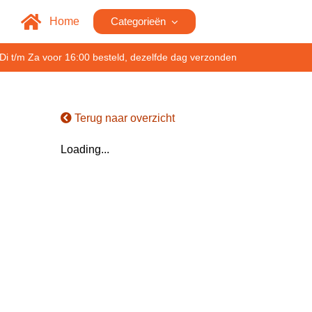
Home
Categorieën
Di t/m Za voor 16:00 besteld, dezelfde dag verzonden
Terug naar overzicht
Loading...