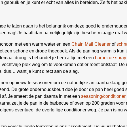
 in gebruik en je kunt er echt van alles in bereiden. Zelfs het 
ee te laten gaan is het belangrijk om deze goed te onderhouden.
ser mag! Je haalt dan namelijk gelijk zijn beschermlaagje eraf 
 schoon met een warm water en een
Chain Mail Cleaner
of
schr
et een schone en droge theedoek. Als de pan nog warm is kun j
lemaal droog is behandel je hem altijd met een
barbecue spray
 vochtvrije plek weg om te voorkomen dat er roest ontstaat. 
al dus… want je kunt direct aan de slag.
pannen opnieuw te seasonen om de natuurlijke antiaanbaklaag g
anzend. De grote onderhoudsbeurt doe je door de pan heel goed
 af. Je smeert de pan daarna in met een
seasoning/conditioner
arna zet je de pan in de barbecue of oven op 200 graden voor 
lgens eventueel de overtollige conditioner weg. Je pan is nu w
van verschillende formaten in ons assortiment. De vuurschalen v