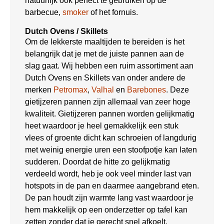
natuurlijk ook perfect te gebruiken op de
barbecue,
smoker
of het fornuis.
Dutch Ovens / Skillets
Om de lekkerste maaltijden te bereiden is het
belangrijk dat je met de juiste pannen aan de
slag gaat. Wij hebben een ruim assortiment aan
Dutch Ovens en Skillets van onder andere de
merken
Petromax
,
Valhal
en
Barebones
. Deze
gietijzeren pannen zijn allemaal van zeer hoge
kwaliteit. Gietijzeren pannen worden gelijkmatig
heet waardoor je heel gemakkelijk een stuk
vlees of groente dicht kan schroeien of langdurig
met weinig energie uren een stoofpotje kan laten
sudderen. Doordat de hitte zo gelijkmatig
verdeeld wordt, heb je ook veel minder last van
hotspots in de pan en daarmee aangebrand eten.
De pan houdt zijn warmte lang vast waardoor je
hem makkelijk op een onderzetter op tafel kan
zetten zonder dat je gerecht snel afkoelt.