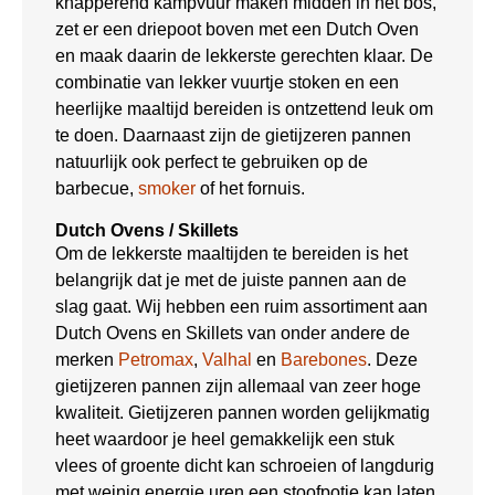
knapperend kampvuur maken midden in het bos,
zet er een driepoot boven met een Dutch Oven
en maak daarin de lekkerste gerechten klaar. De
combinatie van lekker vuurtje stoken en een
heerlijke maaltijd bereiden is ontzettend leuk om
te doen. Daarnaast zijn de gietijzeren pannen
natuurlijk ook perfect te gebruiken op de
barbecue,
smoker
of het fornuis.
Dutch Ovens / Skillets
Om de lekkerste maaltijden te bereiden is het
belangrijk dat je met de juiste pannen aan de
slag gaat. Wij hebben een ruim assortiment aan
Dutch Ovens en Skillets van onder andere de
merken
Petromax
,
Valhal
en
Barebones
. Deze
gietijzeren pannen zijn allemaal van zeer hoge
kwaliteit. Gietijzeren pannen worden gelijkmatig
heet waardoor je heel gemakkelijk een stuk
vlees of groente dicht kan schroeien of langdurig
met weinig energie uren een stoofpotje kan laten