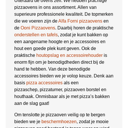
Uiteraard de ovens zelf. We hebben prachtige
pizzaovens in ons assortiment. Allen van
superieure professionele kwaliteit. De topmerken
die we voeren zijn de
Alfa Forni pizzaovens
en
de
Ooni Pizzaovens
. Daarbij horen de praktische
onderstellen en tafels
, zodat je kunt bakken op
een aangename hoogte en je accessoires en
hout een goede plek kunt geven. Ook de
praktische
houtopslag en accessoirehouder
is
enorm fijn om je benodigdheden direct bij de
hand te hebben. Van deze benodigde
accessoires bieden we je volop keuze. Denk aan
basis
pizza accessoires
als een
pizzaschep, pizzaturner, pizzaoven borstel en
houthaak. Onmisbaar als je met pizza’s bakken
aan de slag gaat!
Om tenslotte je pizzaoven veilig op te bergen
bieden we je
beschermhoezen
, zodat je mooie