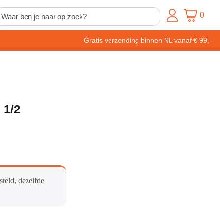
0
Gratis verzending binnen NL vanaf € 99,-
 1/2
steld, dezelfde