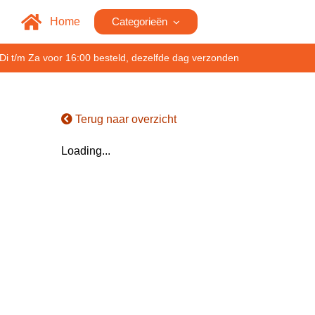
Home
Categorieën
Di t/m Za voor 16:00 besteld, dezelfde dag verzonden
Terug naar overzicht
Loading...