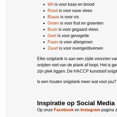
Wit
is voor kaas en brood
Rood
is voor rauw vlees
Blauw
is voor vis
Groen
is voor fruit en groenten
Bruin
is voor gegaard vlees
Geel
is voor gevogelte
Paars
is voor allergenen
Zwart
is voor overige/diversen
Elke snijplank is aan een zijde voorzien van
snijden niet van de plank af loopt. Het is g
zijn plek liggen. De HACCP kunststof snij
Is een houten snijplank meer wat voor jou?
Inspiratie op Social Media
Op onze
Facebook
en
Instagram
pagina z