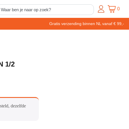
0
Gratis verzending binnen NL vanaf € 99,-
N 1/2
steld, dezelfde