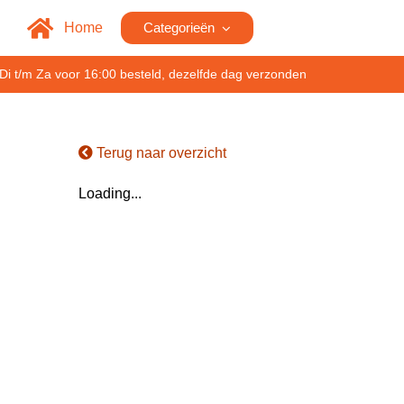
Home
Categorieën
Di t/m Za voor 16:00 besteld, dezelfde dag verzonden
Terug naar overzicht
Loading...