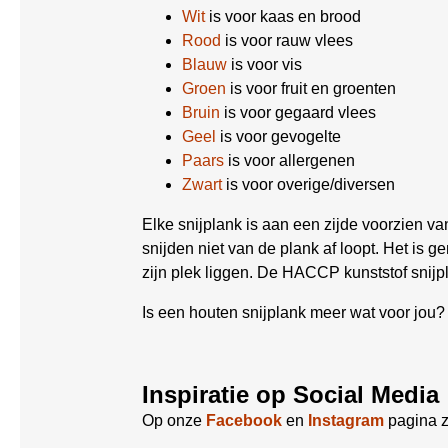
Wit
is voor kaas en brood
Rood
is voor rauw vlees
Blauw
is voor vis
Groen
is voor fruit en groenten
Bruin
is voor gegaard vlees
Geel
is voor gevogelte
Paars
is voor allergenen
Zwart
is voor overige/diversen
Elke snijplank is aan een zijde voorzien van
snijden niet van de plank af loopt. Het is g
zijn plek liggen. De HACCP kunststof snij
Is een houten snijplank meer wat voor jou?
Inspiratie op Social Media
Op onze
Facebook
en
Instagram
pagina z