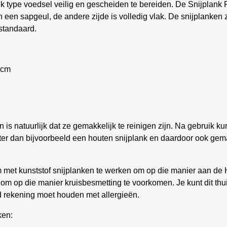
 elk type voedsel veilig en gescheiden te bereiden. De Snijplan
an een sapgeul, de andere zijde is volledig vlak. De snijplanke
standaard.
 cm
n is natuurlijk dat ze gemakkelijk te reinigen zijn. Na gebruik 
hter dan bijvoorbeeld een houten snijplank en daardoor ook gema
om met kunststof snijplanken te werken om op die manier aan d
om op die manier kruisbesmetting te voorkomen. Je kunt dit thui
ld rekening moet houden met allergieën.
ken: